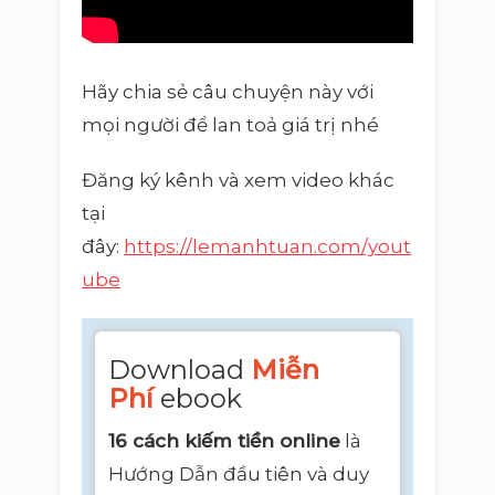
Hãy chia sẻ câu chuyện này với
mọi người để lan toả giá trị nhé
Đăng ký kênh và xem video khác
tại
đây:
https://lemanhtuan.com/yout
ube
Downlo
​​​ad
​​​​​​
Miễn
Phí
e
book
16 cách kiếm tiền online
là
Hướng Dẫn đầu tiên và duy